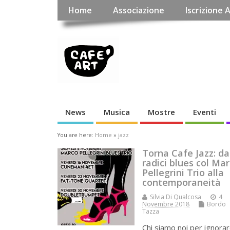
Home
Associazione
Iscrizione 
News
Musica
Mostre
Eventi
You are here:
Home
»
jazz
Torna Cafe Jazz: da
radici blues col Ma
Pellegrini Trio alla
contemporaneità
Silvia Di Qualcosa
4
Novembre 2018
Bordo
Tazza
Chi siamo noi per ignorar