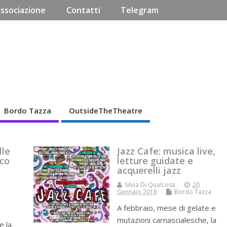
Associazione
Contatti
Telegram
Bordo Tazza
OutsideTheTheatre
lle
Jazz Cafe: musica live,
rco
letture guidate e
acquerelli jazz
Silvia Di Qualcosa
20
Gennaio 2018
Bordo Tazza
A febbraio, mese di gelate e
mutazioni carnascialesche, la
e la