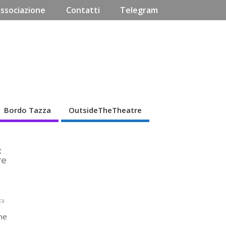
Associazione
Contatti
Telegram
Bordo Tazza
OutsideTheTheatre
:
re
za
me