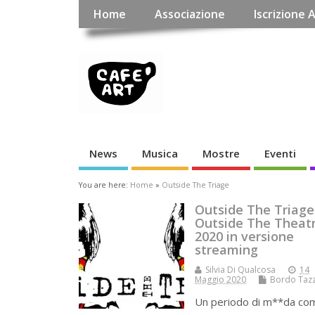
Home
Associazione
Iscrizione 
News
Musica
Mostre
Eventi
You are here:
Home
»
Outside The Triage
Outside The Triage
Outside The Theat
2020 in versione
streaming
Silvia Di Qualcosa
14
Maggio 2020
Bordo Taz
Un periodo di m**da co