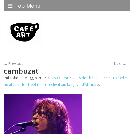
Top Menu
← Previous
Next →
cambuzat
Published
3 Maggio 2018
at
260 × 364
in
Outside The Theatre 2018: belle
novità per lo street music festival più longevo d’Abruzzo
.