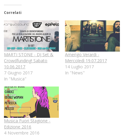
Correlati
MARTI STONE - DJ Set &
Amerigo Verardi -
Crowdfunding! Sabato
Mercoledì 19.07.2017
10.06.2017
14 Luglio 2017
7 Giugno 2017
In "News"
In "Musica"
Musica Fuori Stagione -
Edizione 2016
4 Novembre 2016