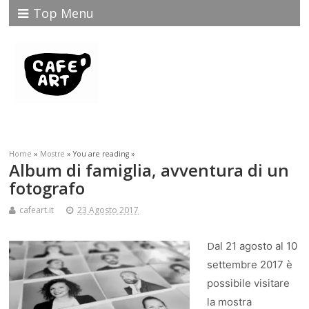
Top Menu
Home
»
Mostre
» You are reading »
Album di famiglia, avventura di un
fotografo
cafeart.it
23 Agosto 2017
D
al 21 agosto al 10
settembre 2017 è
possibile visitare
la mostra